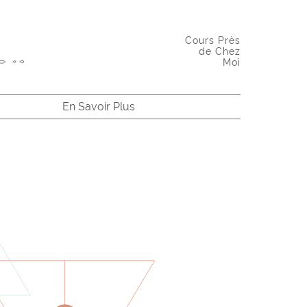
Cours Près
de Chez
Moi
En Savoir Plus
hri Mataji à la 4ème Conférence Mondiale sur les Femmes