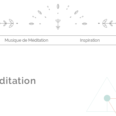
Inspiration
En Savoir Plus
Musique de Méditation
Inspiration
Chakras et Canaux
Rabindranath Tagore: entre le fini et l'infini
S
Énergie Intérieure
Shri Mataji
ditation
Sahaja Yoga
Améliorer votre Méditation
Further Reading