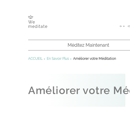
We
meditate
Méditez Maintenant
En Savoir Plus
ACCUEIL
En Savoir Plus
Améliorer votre Méditation
Chakras et Canaux
Améliorer votre Mé
Énergie Intérieure
Shri Mataji
Sahaja Yoga
Améliorer votre Méditation