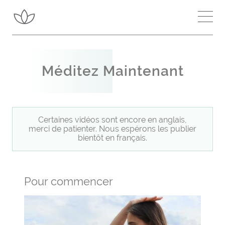
Inspiration
Choisir l'humeur
En Savoir Plus
Méditez Maintenant
Le calme
Chakras et Canaux
Énergie Intérieure
Certaines vidéos sont encore en anglais,
La confiance
merci de patienter. Nous espérons les publier
bientôt en français.
Shri Mataji
Sahaja Yoga
La satisfaction
Pour commencer
Améliorer votre Méditation
La créativité
Further Reading