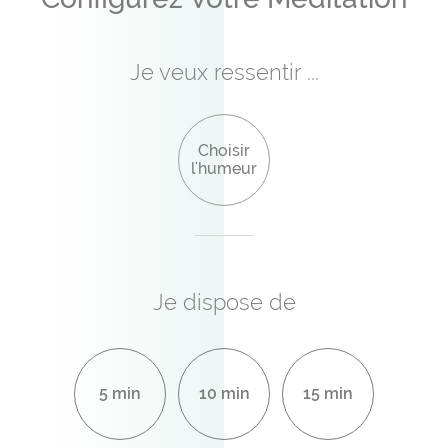
Je veux ressentir ...
L'harmonie
L’équilibre
Choisir
l'humeur
Le contentement
Je dispose de
5 min
10 min
15 min