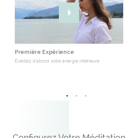
La concentration
La joie
Première Expérience
L'amour
Éveillez d'abord votre énergie intérieure.
L'estime de soi
L’humilité
Le silence
Configurez Votre Méditation