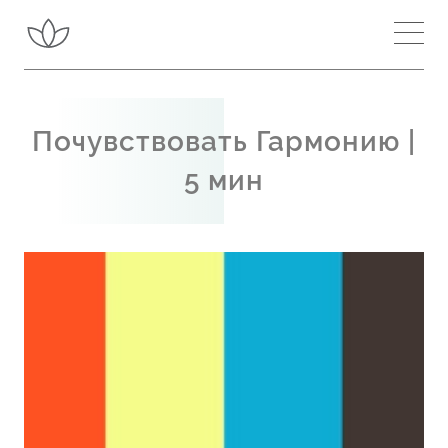
Центры Медитации
Вдохновение
Почувствовать Гармонию |
О медитации
5 мин
Чакры и Каналы
Внутренняя Энергия
Шри Матаджи
Сахаджа Йога
Улучшить Медитацию