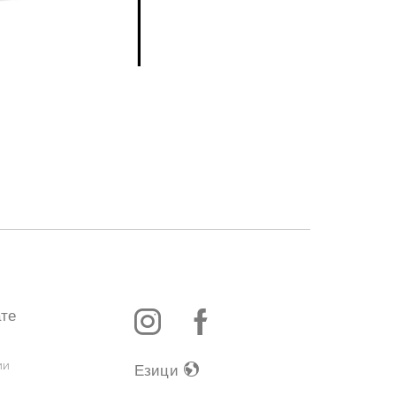
ате
ии
Езици