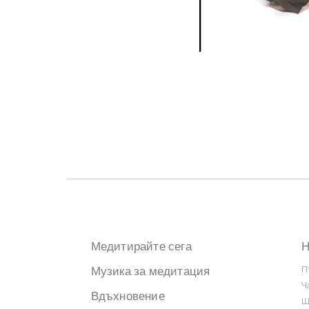
Медитирайте сега
Н
Музика за медитация
П
Ч
Вдъхновение
Ш