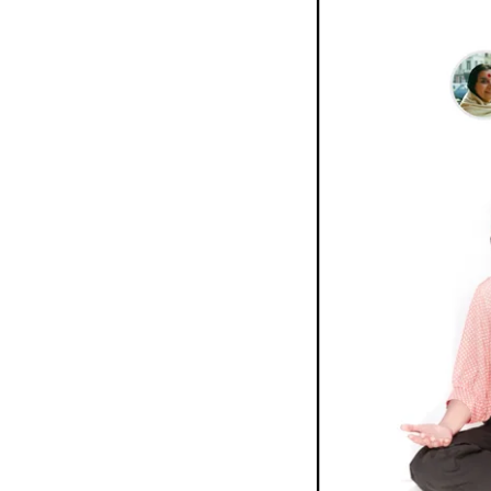
Допълнително четене