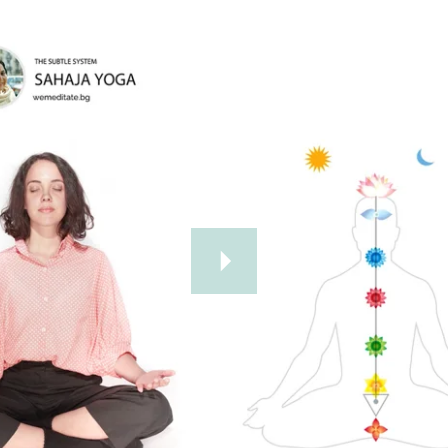
Допълнително четене