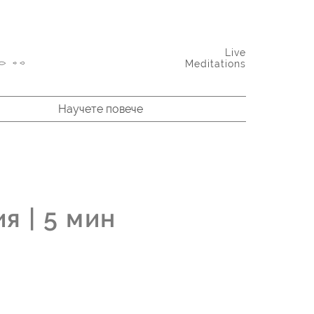
Live
Meditations
Научете повече
лаес Нобел отдава почит на Шри Матаджи
я | 5 мин