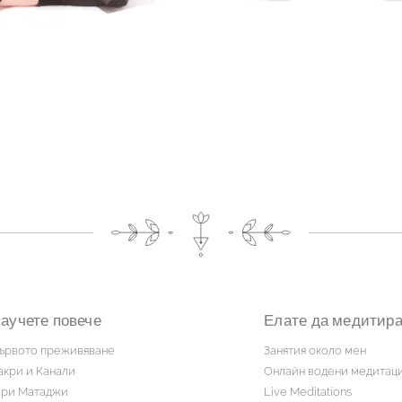
аучете повече
Елате да медитир
ървото преживяване
Занятия около мен
акри и Канали
Онлайн водени медитац
ри Матаджи
Live Meditations