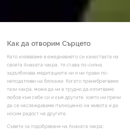
Как да отворим Сърцето
Като изявяваме в ежедневието си качествата на
своята Анахата чакра, тя става по-силна,
задълбочава медитациите ни и ни прави по-
неподатливи на блокажи. Когато пренебрегваме
тази чакра, може да ни е трудно да изпитваме
любов към себе си и към другите, което ни пречи
да се наслаждаваме пълноценно на живота и да
носим радост на другите.
Съвети за подобряване на Анахата чакра
: