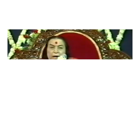
Шри Матаджи за Сърдечната
чакра