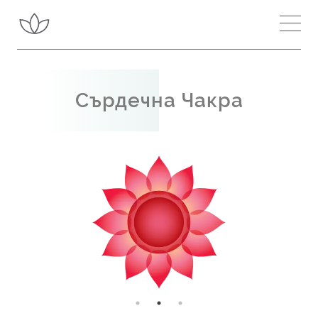
Занятия около мен
Вдъхновение
Сърдечна Чакра
Научете повече
Чакри и Канали
Вътрешна енергия
Шри Матаджи
Сахаджа йога
Подобри медитацията си