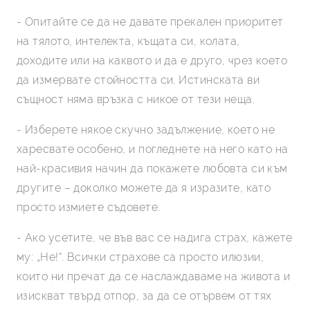
- Опитайте се да не давате прекален приоритет
на тялото, интелекта, къщата си, колата,
доходите или на каквото и да е друго, чрез което
да измервате стойността си. Истинската ви
същност няма връзка с никое от тези неща.
- Изберете някое скучно задължение, което не
харесвате особено, и погледнете на него като на
най-красивия начин да покажете любовта си към
другите – доколко можете да я изразите, като
просто измиете съдовете.
- Ако усетите, че във вас се надига страх, кажете
му: „Не!“. Всички страхове са просто илюзии,
които ни пречат да се наслаждаваме на живота и
изискват твърд отпор, за да се отървем от тях