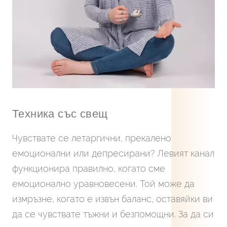
Техника със свещ
Чувствате се летаргични, прекалено
емоционални или депресирани? Левият канал
функционира правилно, когато сме
емоционално уравновесени. Той може да
измръзне, когато е извън баланс, оставяйки ви
да се чувствате тъжни и безпомощни. За да си