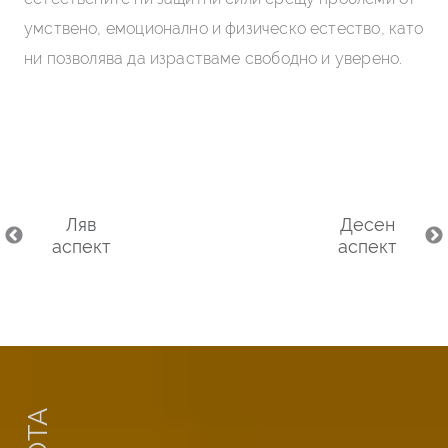
умствено, емоционално и физическо естество, като
см
а
ни позволява да израстваме свободно и уверено.
св
зи
Ляв
Десен
аспект
аспект