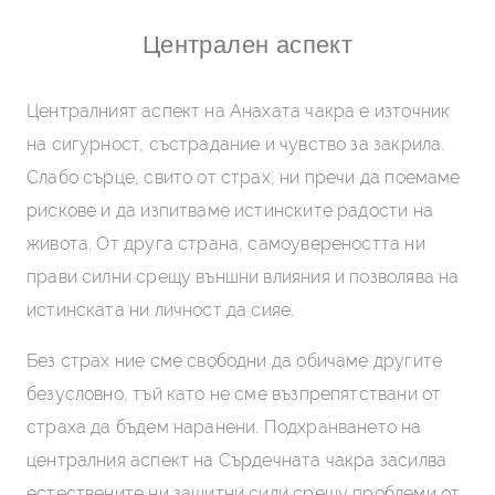
Допълнително четене
Централен аспект
а
Централният аспект на Анахата чакра е източник
Де
на сигурност, състрадание и чувство за закрила.
ус
с
Слабо сърце, свито от страх, ни пречи да поемаме
от
рискове и да изпитваме истинските радости на
от
живота. От друга страна, самоувереността ни
из
прави силни срещу външни влияния и позволява на
за
истинската ни личност да сияе.
Ко
Без страх ние сме свободни да обичаме другите
ги
безусловно, тъй като не сме възпрепятствани от
на
страха да бъдем наранени. Подхранването на
по
централния аспект на Сърдечната чакра засилва
ча
естествените ни защитни сили срещу проблеми от
кр