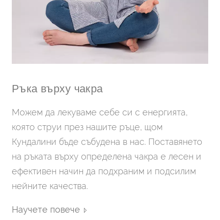
Ръка върху чакра
Можем да лекуваме себе си с енергията,
която струи през нашите ръце, щом
Кундалини бъде събудена в нас. Поставянето
на ръката върху определена чакра е лесен и
ефективен начин да подхраним и подсилим
нейните качества.
Научете повече