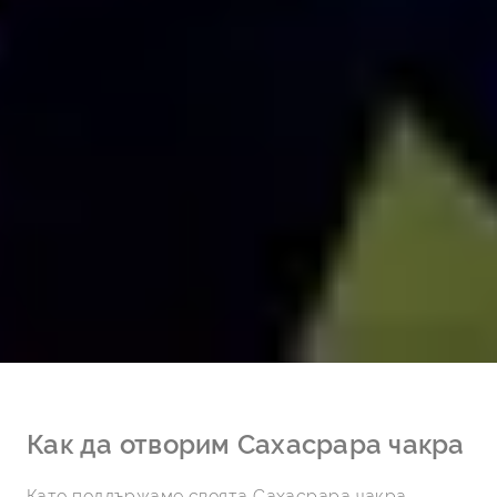
Как да отворим Сахасрара чакра
Като поддържаме своята Сахасрара чакра