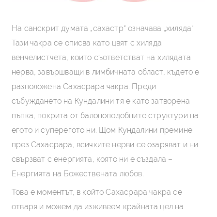
Допълнително четене
На санскрит думата „сахастр“ означава „хиляда“.
Тази чакра се описва като цвят с хиляда
венчелистчета, които съответстват на хилядата
нерва, завършващи в лимбичната област, където е
разположена Сахасрара чакра. Преди
събуждането на Кундалини тя е като затворена
пъпка, покрита от балоноподобните структури на
егото и суперегото ни. Щом Кундалини премине
през Сахасрара, всичките нерви се озаряват и ни
свързват с енергията, която ни е създала –
Енергията на Божествената любов.
Това е моментът, в който Сахасрара чакра се
отваря и можем да изживеем крайната цел на