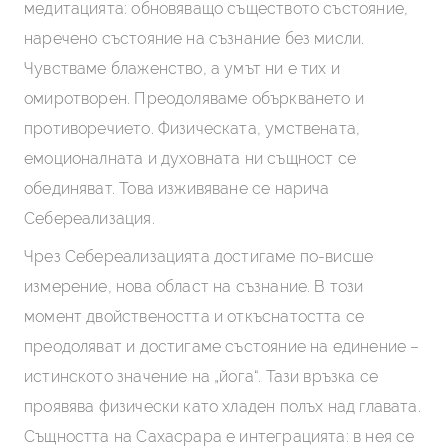
медитацията: обновяващо съществото състояние,
наречено състояние на съзнание без мисли.
Чувстваме блаженство, а умът ни е тих и
омиротворен. Преодоляваме объркването и
противоречието. Физическата, умствената,
емоционалната и духовната ни същност се
обединяват. Това изживяване се нарича
Себереализация.
Чрез Себереализацията достигаме по-висше
измерение, нова област на съзнание. В този
момент двойствеността и откъснатостта се
преодоляват и достигаме състояние на единение –
истинското значение на „йога“. Тази връзка се
проявява физически като хладен полъх над главата.
Същността на Сахасрара е интеграцията: в нея се