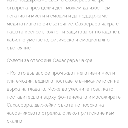
отворена през целия ден, можем да избегнем
негативни мисли и емоции и да поддържаме
медитативното си състояние. Сахасрара чакра е
нашата крепост, която ни защитава от попадане в
лабилно умствено, физическо и емоционално
състояние.
Съвети за отворена Сахасрара чакра:
- Когато във вас се промъкват негативни мисли
или емоции, веднага поставете вниманието си на
върха на главата. Може да улесните това, като
поставите длан върху фонтанелата и масажирате
Сахасрара, движейки ръката по посока на
часовниковата стрелка, с леко притискане към
скалпа.