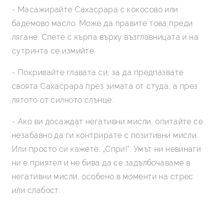
- Масажирайте Сахасрара с кокосово или
бадемово масло. Може да правите това преди
лягане. Спете с кърпа върху възглавницата и на
сутринта се измийте.
- Покривайте главата си, за да предпазвате
своята Сахасрара през зимата от студа, а през
лятото от силното слънце.
- Ако ви досаждат негативни мисли, опитайте се
незабавно да ги контрирате с позитивни мисли.
Или просто си кажете: „Спри!“. Умът ни невинаги
ни е приятел и не бива да се задълбочаваме в
негативни мисли, особено в моменти на стрес
или слабост.