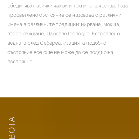
обединяват всички чакри и техните качества. Това
просветлено състояние се назовава с различни
имена в различните традиции: нирвана, мокша,
второ раждане, Царство Господне. Естествено
веднага след Себереализацията подобно
състояние все още не може да се поддържа
постоянно.