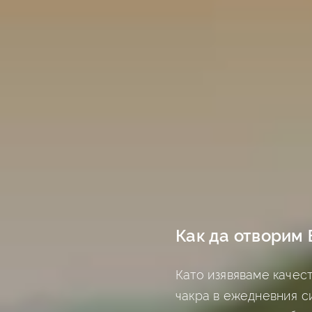
Как да отворим
Като изявяваме качес
чакра в ежедневния с