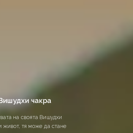
 Вишудхи чакра
твата на своята Вишудхи
и живот, тя може да стане