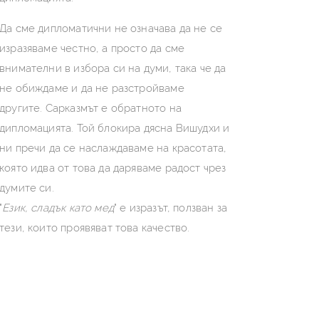
Да сме дипломатични не означава да не се
изразяваме честно, а просто да сме
внимателни в избора си на думи, така че да
не обиждаме и да не разстройваме
другите. Сарказмът е обратното на
дипломацията. Той блокира дясна Вишудхи и
ни пречи да се наслаждаваме на красотата,
която идва от това да даряваме радост чрез
думите си.
"
Език, сладък като мед
" е изразът, ползван за
тези, които проявяват това качество.