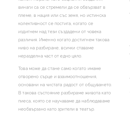
винаги са се стремели да се обвързват в
племе, в нация или със земя, но истинска
колективност се постига, когато се
издигнем над тези създадени от човека
различия. Именно когато достигнем такова
ниво на разбиране, всички ставаме
неразделна част от едно цяло.
Това може да стане само когато имаме
отворено сърце и взаимоотношения,
основани на чистата радост от общуването.
В такова състояние разбираме живота като
пиеса, която се научаваме да наблюдаваме
необвързано като зрители в театър.