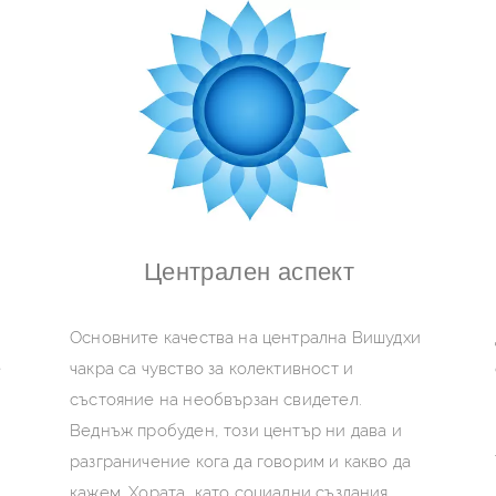
Допълнително четене
Централен аспект
Основните качества на централна Вишудхи
е
чакра са чувство за колективност и
състояние на необвързан свидетел.
Веднъж пробуден, този център ни дава и
разграничение кога да говорим и какво да
кажем. Хората, като социални създания,