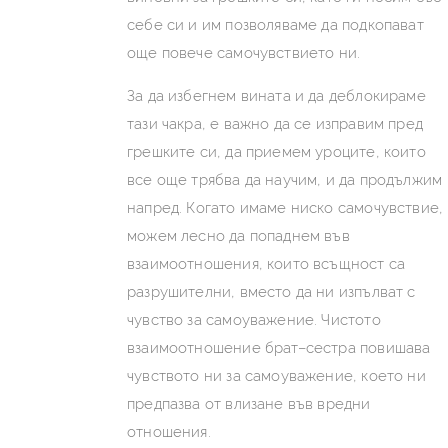
себе си и им позволяваме да подкопават
още повече самочувствието ни.
За да избегнем вината и да деблокираме
тази чакра, е важно да се изправим пред
грешките си, да приемем уроците, които
все още трябва да научим, и да продължим
напред. Когато имаме ниско самочувствие,
можем лесно да попаднем във
взаимоотношения, които всъщност са
разрушителни, вместо да ни изпълват с
чувство за самоуважение. Чистото
взаимоотношение брат–сестра повишава
чувството ни за самоуважение, което ни
предпазва от влизане във вредни
отношения.