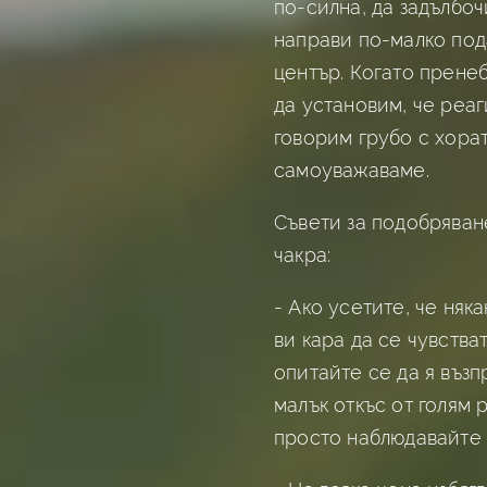
по-силна, да задълбо
направи по-малко под
център. Когато прене
да установим, че реа
говорим грубо с хорат
самоуважаваме.
Съвети за подобряван
чакра:
- Ако усетите, че няк
ви кара да се чувстват
опитайте се да я въз
малък откъс от голям р
просто наблюдавайте 