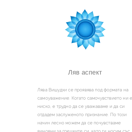
Допълнително четене
Ляв аспект
Лява Вишудхи се проявява под формата на
самоуважение. Когато самочувствието ни 
ниско, е трудно да се уважаваме и да си
отдадем заслуженото признание. По този
начин лесно можем да се почувстваме
виновни за грешките си, като ги носим със