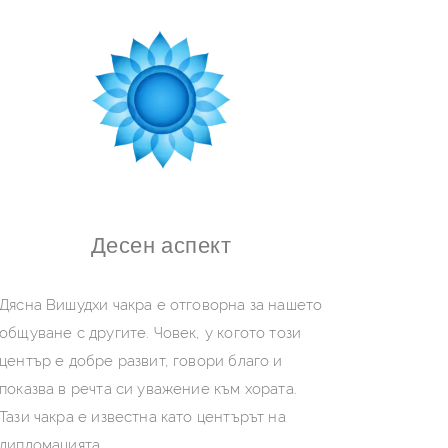
Десен аспект
Дясна Вишудхи чакра е отговорна за нашето
общуване с другите. Човек, у когото този
център е добре развит, говори благо и
показва в речта си уважение към хората.
Тази чакра е известна като центърът на
дипломацията.