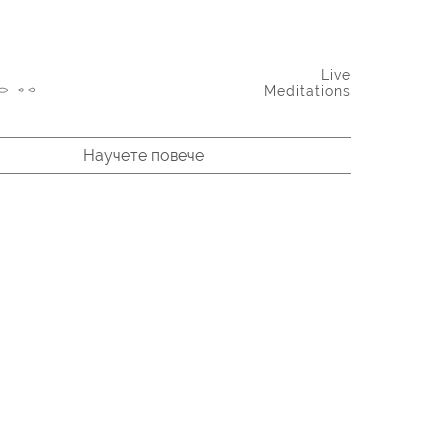
Live
Meditations
Научете повече
ри Матаджи на 4-та ОН Конференция на жените