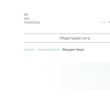
We
meditate
Медитирай сега
Научете повече
Начало
Чакри и Канали
Вишудхи Чакра
Чакри и Канали
Вътрешна енергия
Шри Матаджи
Сахаджа йога
Подобри медитацията си