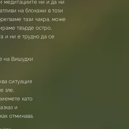
чи медитациите ни и да ни
атливи на блокажи в този
брегваме тази чакра, може
гираме твърде остро,
а и ни е трудно да се
е на Вишудхи
аква ситуация
е зле,
приемете като
азказ и
как отминава.