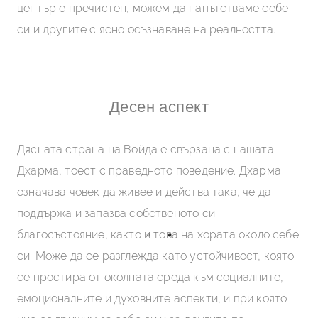
център е пречистен, можем да напътстваме себе
си и другите с ясно осъзнаване на реалността.
Десен аспект
 ни
Дясната страна на Войда е свързана с нашата
Ля
но
Дхарма, тоест с праведното поведение. Дхарма
да
означава човек да живее и действа така, че да
во
на
поддържа и запазва собственото си
Ко
рос
благосъстояние, както и това на хората около себе
пр
си. Може да се разглежда като устойчивост, която
за
ато
се простира от околната среда към социалните,
ко
го
емоционалните и духовните аспекти, и при която
по