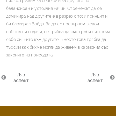
ние се грижим за себе си и за другите по
по
а
балансиран и устойчив начин. Стремежът да се
ет
а и
доминира над другите е в разрез с този принцип и
пр
и,
би блокирал Войда. За да се превърнем в свои
хо
н,
собствени водачи, не трябва да сме груби нито към
без
вя
себе си, нито към другите. Вместо това трябва да
че
до
търсим как бихме могли да живеем в хармония със
да
законите на природата.
бл
на
Ляв
Ляв
аспект
аспект