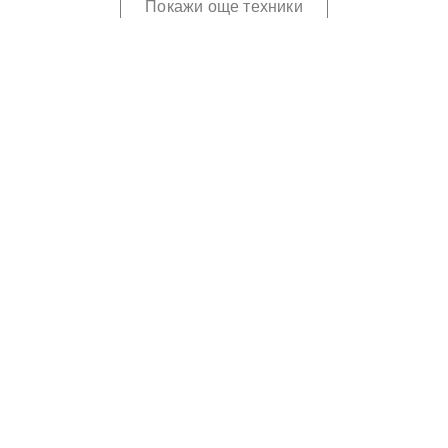
Покажи още техники
Шри Матаджи говори за Войд