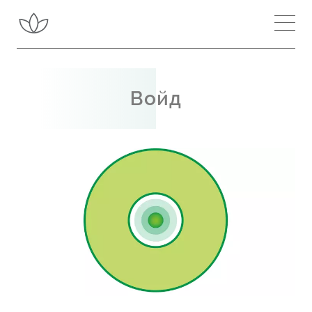
Занятия около мен
Вдъхновение
Войд
Научете повече
Чакри и Канали
Вътрешна енергия
Шри Матаджи
Сахаджа йога
Подобри медитацията си