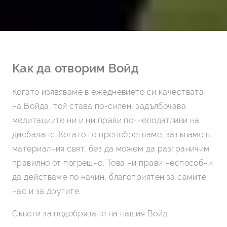
Как да отворим Войд
Когато изявяваме в ежедневието си качествата
на Войда, той става по-силен, задълбочава
медитациите ни и ни прави по-неподатливи на
дисбаланс. Когато го пренебрегваме, затъваме в
материалния свят, без да можем да разграничим
правилно от погрешно. Това ни прави неспособни
да действаме по начин, благоприятен за самите
нас и за другите.
Съвети за подобряване на нашия Войд: