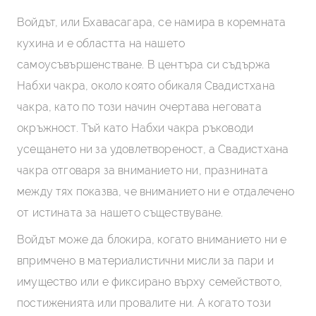
Допълнително четене
Войдът, или Бхавасагара, се намира в коремната
кухина и е областта на нашето
самоусъвършенстване. В центъра си съдържа
Набхи чакра, около която обикаля Свадистхана
чакра, като по този начин очертава неговата
окръжност. Тъй като Набхи чакра ръководи
усещането ни за удовлетвореност, а Свадистхана
чакра отговаря за вниманието ни, празнината
между тях показва, че вниманието ни е отдалечено
от истината за нашето съществуване.
Войдът може да блокира, когато вниманието ни е
впримчено в материалистични мисли за пари и
имущество или е фиксирано върху семейството,
постиженията или провалите ни. А когато този